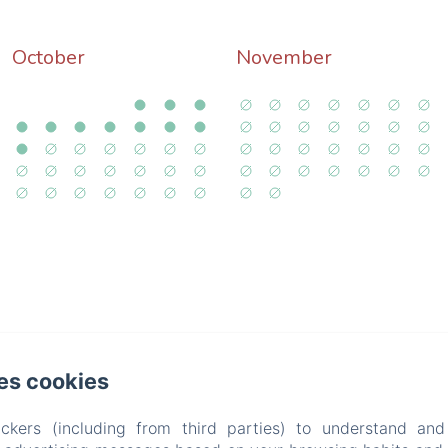
October
November
4 Folgoux, Malvières
es cookies
lefoon: +33 (0)6 58 87 35 31 / +33 (0)6 85 78 25 80
ckers (including from third parties) to understand and