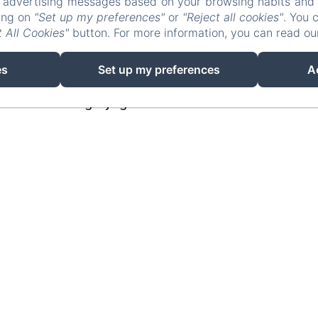
r advertising messages based on your browsing habits and p
info@lafougeraie.nl
king on
"Set up my preferences"
or
"Reject all cookies"
. You 
 All Cookies"
button. For more information, you can read o
Home
Foto's
Contact
Wettelijke informati
es
Set up my preferences
A
EN
FR
NL
Mogelijk gemaakt met Amenitiz