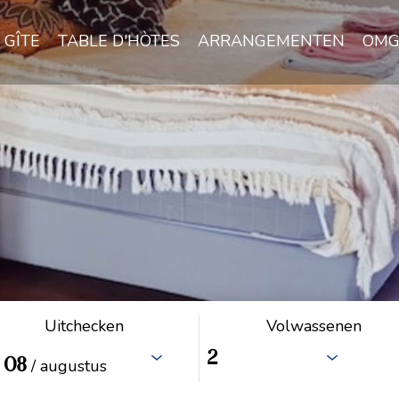
GÎTE
TABLE D'HÒTES
ARRANGEMENTEN
OMG
Uitchecken
Volwassenen
08
/ augustus