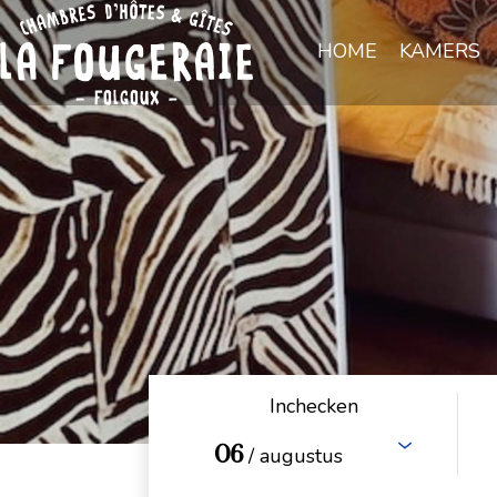
HOME
KAMERS
Inchecken
06
/ augustus