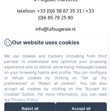
telefoon: +33 (0)6 58 87 35 31 / +33
(0)6 85 78 25 80
info@lafougeraie.nl
Our website uses cookies
Home
Foto's
We use cookies and trackers (including from third
parties) to understand and optimize your browsing
experience and to deliver advertising messages based
Contact
on your browsing habits and profile. You can configure
or refuse cookies by clicking on
"Set up my
Wettelijke informatie
preferences"
or
"Reject all cookies"
. You can also
EN
FR
NL
accept all cookies by clicking on the
"Accept All
Cookies"
button. For more information, you can read
our
Privacy Policy
.
Reject all
Accept all