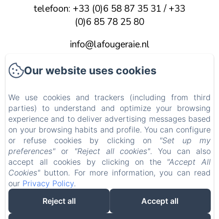
telefoon: +33 (0)6 58 87 35 31 / +33
(0)6 85 78 25 80
info@lafougeraie.nl
Our website uses cookies
Home
Foto's
We use cookies and trackers (including from third
parties) to understand and optimize your browsing
experience and to deliver advertising messages based
Contact
on your browsing habits and profile. You can configure
or refuse cookies by clicking on
"Set up my
Wettelijke informatie
preferences"
or
"Reject all cookies"
. You can also
EN
FR
NL
accept all cookies by clicking on the
"Accept All
Cookies"
button. For more information, you can read
our
Privacy Policy
.
Reject all
Accept all